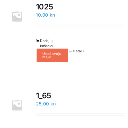
1025
10.00
kn
Dodaj u
košaricu
Detalji
Uredi svoju
majicu
1_65
25.00
kn