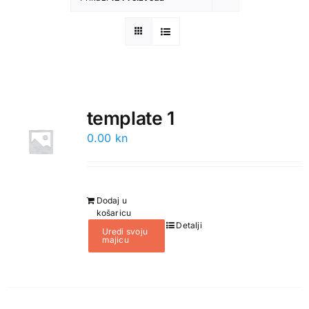
Cijene
Blog
template 1
Lokacija
0.00
kn
Natpisi za majice
Dodaj u
košaricu
Detalji
Uredi svoju
majicu