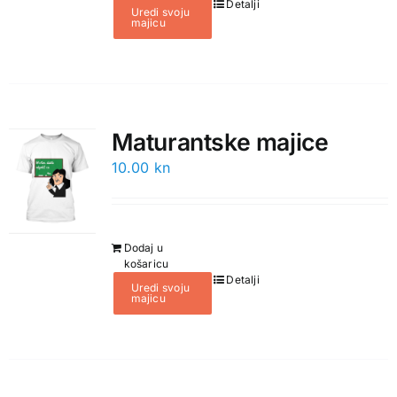
Detalji
Uredi svoju
majicu
Maturantske majice
10.00
kn
Dodaj u
košaricu
Detalji
Uredi svoju
majicu