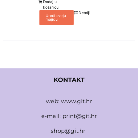
Dodaj u
košaricu
Detalji
Uredi svoju
majicu
KONTAKT
web:
www.git.hr
e-mail:
print@git.hr
shop@git.hr