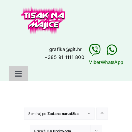
Skip
to
content
grafika@git.hr
+385 91 1111 800
Viber
WhatsApp
Toggle
Navigation
Početna
Galerija
Sortiraj po
Zadana narudžba
Što još nudimo
Prikaži
36 Proizvoda