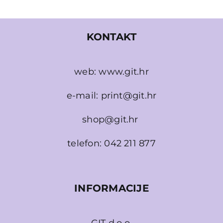
KONTAKT
web:
www.git.hr
e-mail:
print@git.hr
shop@git.hr
telefon:
042 211 877
INFORMACIJE
GIT d.o.o.