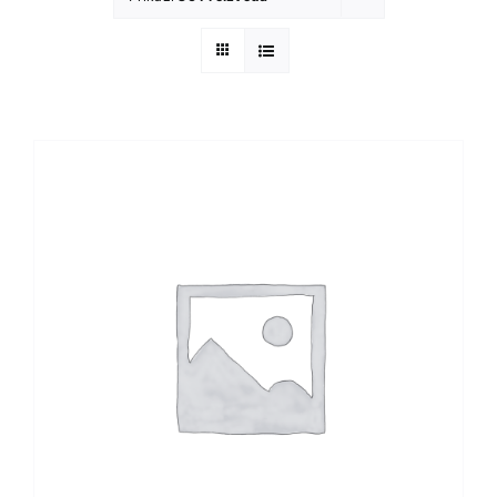
Cijene
Blog
Lokacija
Natpisi za majice