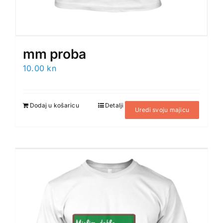
mm proba
10.00
kn
Dodaj u košaricu
Detalji
Uredi svoju majicu