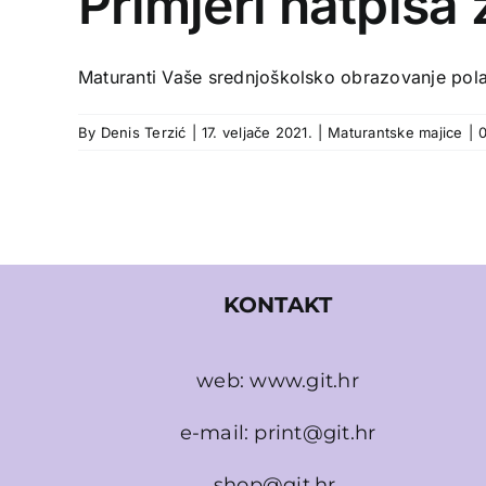
Primjeri natpisa
Maturanti Vaše srednjoškolsko obrazovanje polak
By
Denis Terzić
|
17. veljače 2021.
|
Maturantske majice
|
KONTAKT
web:
www.git.hr
e-mail:
print@git.hr
shop@git.hr