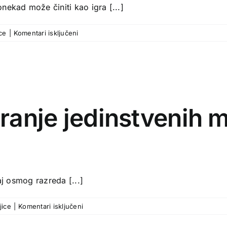
nekad može činiti kao igra [...]
za
ce
|
Komentari isključeni
Sveobuhvatni
vodič
za
veličine
majica:
Kako
iranje jedinstvenih m
pronaći
savršen
kroj
aj osmog razreda [...]
za
jice
|
Komentari isključeni
Savjeti