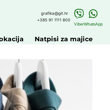
grafika@git.hr
+385 91 1111 800
Viber
WhatsApp
okacija
Natpisi za majice