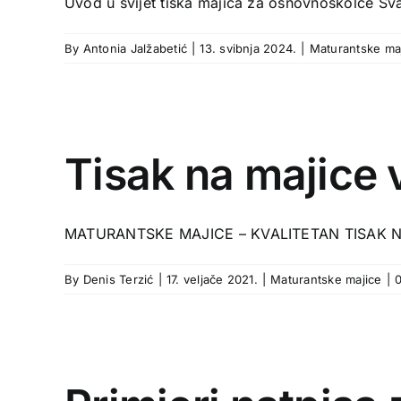
Uvod u svijet tiska majica za osnovnoškolce Sva
By
Antonia Jalžabetić
|
13. svibnja 2024.
|
Maturantske ma
Tisak na majice 
MATURANTSKE MAJICE – KVALITETAN TISAK NA 
By
Denis Terzić
|
17. veljače 2021.
|
Maturantske majice
|