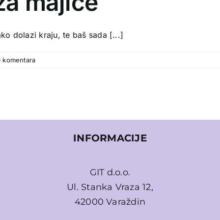
 za majice
o dolazi kraju, te baš sada [...]
0 komentara
INFORMACIJE
GIT d.o.o.
Ul. Stanka Vraza 12,
42000 Varaždin