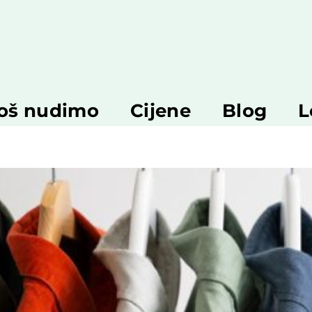
još nudimo
Cijene
Blog
L