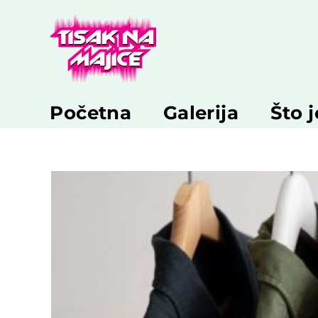
Skip
to
content
Početna
Galerija
Što 