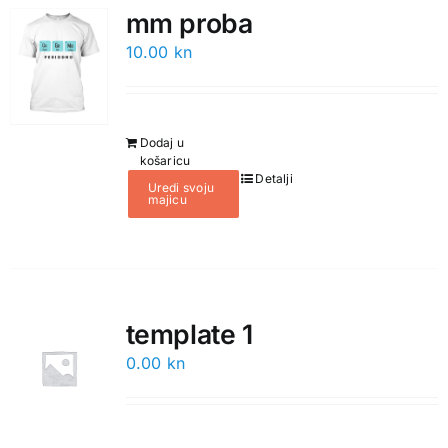
mm proba
10.00
kn
Dodaj u
košaricu
Detalji
Uredi svoju
majicu
template 1
0.00
kn