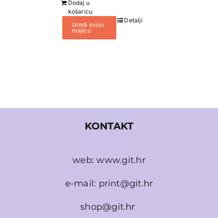
Dodaj u
košaricu
Detalji
Uredi svoju
majicu
KONTAKT
web:
www.git.hr
e-mail:
print@git.hr
shop@git.hr