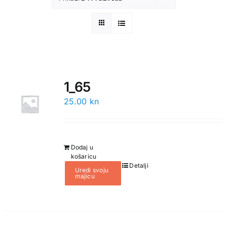
Cijene
Blog
1_65
Lokacija
25.00
kn
Natpisi za majice
Dodaj u
košaricu
Detalji
Uredi svoju
majicu