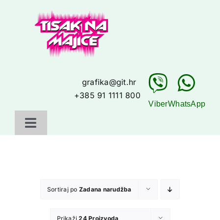
Skip
to
content
grafika@git.hr
+385 91 1111 800
Viber
WhatsApp
Toggle
Navigation
Početna
Galerija
Sortiraj po
Zadana narudžba
Što još nudimo
Prikaži
24 Proizvoda